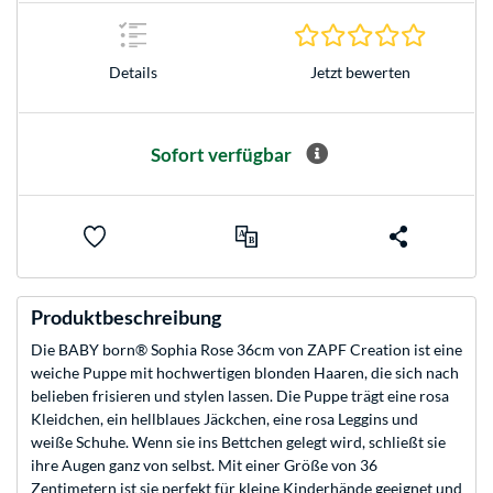
0.0 Stern
Jetzt bewerten
Details
Sofort verfügbar
Produktbeschreibung
Die BABY born® Sophia Rose 36cm von ZAPF Creation ist eine
weiche Puppe mit hochwertigen blonden Haaren, die sich nach
belieben frisieren und stylen lassen. Die Puppe trägt eine rosa
Kleidchen, ein hellblaues Jäckchen, eine rosa Leggins und
weiße Schuhe. Wenn sie ins Bettchen gelegt wird, schließt sie
ihre Augen ganz von selbst. Mit einer Größe von 36
Zentimetern ist sie perfekt für kleine Kinderhände geeignet und