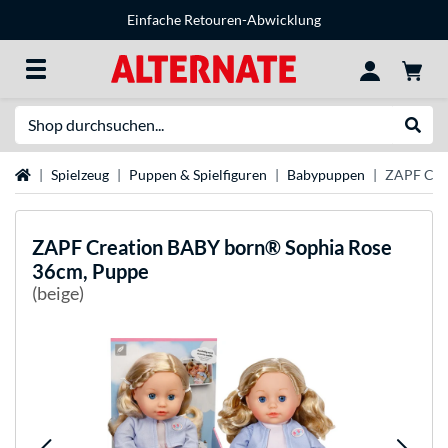
Einfache Retouren-Abwicklung
Suche
Suche
Startseite
Spielzeug
Puppen & Spielfiguren
Babypuppen
ZAPF Cre
ZAPF Creation
BABY born® Sophia Rose
36cm, Puppe
(beige)