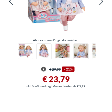
Abb. kann vom Original abweichen.
€ 29,99
-
21%
€ 23,79
inkl. MwSt. und zzgl. Versandkosten ab
€ 5,99