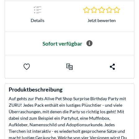
0.0 Stern
Jetzt bewerten
Details
Sofort verfügbar
Produktbeschreibung
Auf gehts zur Pets Alive Pet Shop Surprise Birthday Party mit
ZURU! Jedes Pack enthält ein lustiges Plüschtier - und viele
Überraschungen, mit denen die Party so richtig los geht! Mit
dabei sind zum Beispiel ein Partyhut, eine Muffinbox,
Aufkleber, Namensschild und Adoptionsurkunde. Jedes
Tierchen ist interaktiv - es wiederholt gesprochene Sätze und
macht lustige Geräusche. Welche von vier Versionen wirst Du