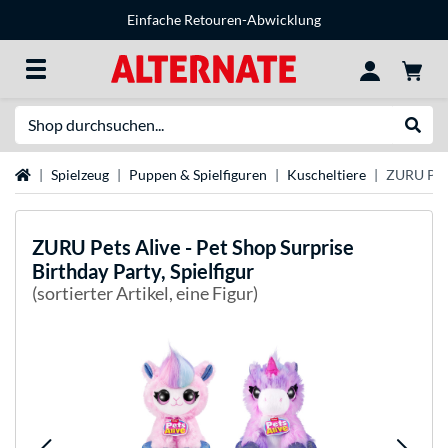
Einfache Retouren-Abwicklung
Suche
Suche
Startseite
Spielzeug
Puppen & Spielfiguren
Kuscheltiere
ZURU Pets 
ZURU
Pets Alive - Pet Shop Surprise
Birthday Party, Spielfigur
(sortierter Artikel, eine Figur)