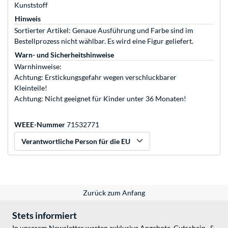
Kunststoff
Hinweis
Sortierter Artikel: Genaue Ausführung und Farbe sind im
Bestellprozess nicht wählbar. Es wird eine Figur geliefert.
Warn- und Sicherheitshinweise
Warnhinweise:
Achtung: Erstickungsgefahr wegen verschluckbarer
Kleinteile!
Achtung: Nicht geeignet für Kinder unter 36 Monaten!
WEEE-Nummer
71532771
Verantwortliche Person für die EU
Zurück zum Anfang
Stets informiert
In unserem Newsletter warten exklusive Angebote, Gutschein- &