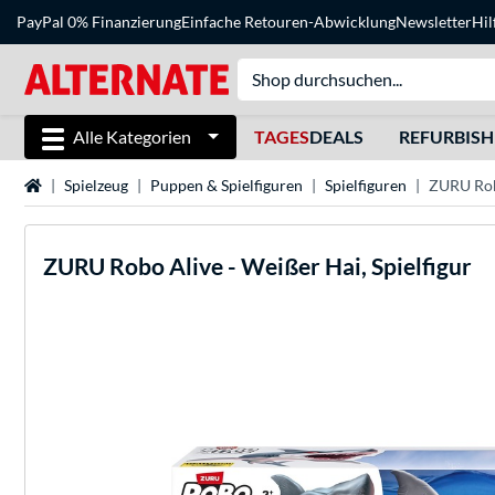
PayPal 0% Finanzierung
Einfache Retouren-Abwicklung
Newsletter
Hil
Alle Kategorien
TAGES
DEALS
REFURBIS
Startseite
Spielzeug
Puppen & Spielfiguren
Spielfiguren
ZURU Robo
ZURU
Robo Alive - Weißer Hai, Spielfigur