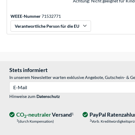
Achtung: Nicht geeignet für Kin
WEEE-Nummer
71532771
Verantwortliche Person für die EU
Stets informiert
In unserem Newsletter warten exklusive Angebote, Gutschein- & Ge
E-Mail
Hinweise zum
Datenschutz
CO
-neutraler
Versand
PayPal Ratenzahlu
1
2
1
2
(durch Kompensation)
Vorb. Kreditwürdigkeitspr