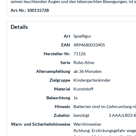
seinen leuchtenden Augen und den lebensechten Bewegungen, ist e
Art.-Nr.: 100115728
Details
Art
Spielfigur
EAN
4894680033405
Hersteller-Nr.
71126
Serie
Robo Alive
Altersempfehlung
ab 36 Monaten
Zielgruppe
Kindergartenkinder
Material
Kunststoff
Beleuchtung
Ja
Hinweis
Batterien sind im Lieferumfang ni
Zubehör
benötigt
3 AAA/LR03-B
Warn- und Sicherheitshinweise
Warnhinweise:
Achtung: Erstickungsgefahr wege