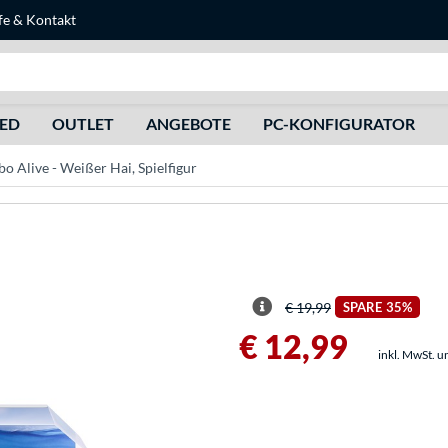
fe
&
Kontakt
Suche
HED
OUTLET
ANGEBOTE
PC-KONFIGURATOR
 Alive - Weißer Hai, Spielfigur
€ 19,99
SPARE
35%
€ 12,99
inkl. MwSt. u