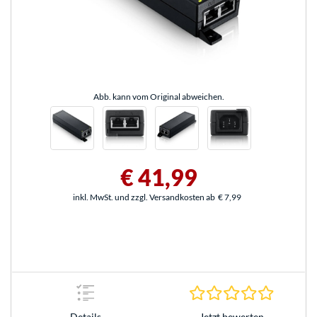
Abb. kann vom Original abweichen.
€ 41,99
inkl. MwSt. und zzgl. Versandkosten ab
€ 7,99
0.0 Stern
Jetzt bewerten
Details