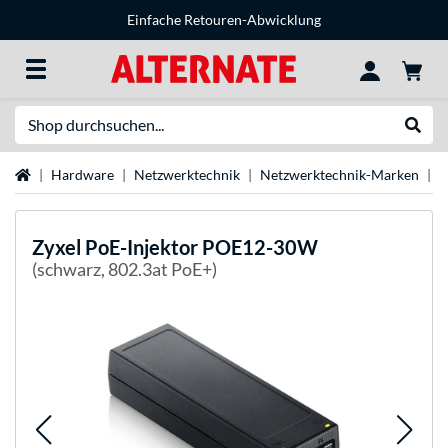
Einfache Retouren-Abwicklung
Suche
Suche
Startseite
Hardware
Netzwerktechnik
Netzwerktechnik-Marken
Z
Zyxel
PoE-Injektor POE12-30W
(schwarz, 802.3at PoE+)