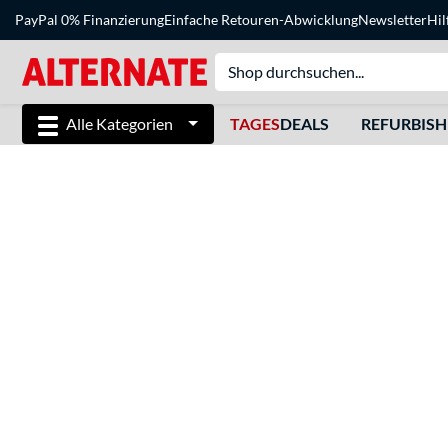
PayPal 0% Finanzierung
Einfache Retouren-Abwicklung
Newsletter
Hil
Alle Kategorien
TAGES
DEALS
REFURBIS