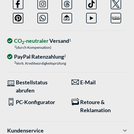
CO
-neutraler
Versand
1
2
1
(durch Kompensation)
PayPal Ratenzahlung
2
2
Vorb. Kreditwürdigkeitsprüfung
Bestellstatus
E-Mail
abrufen
PC-Konfigurator
Retoure &
Reklamation
Kundenservice