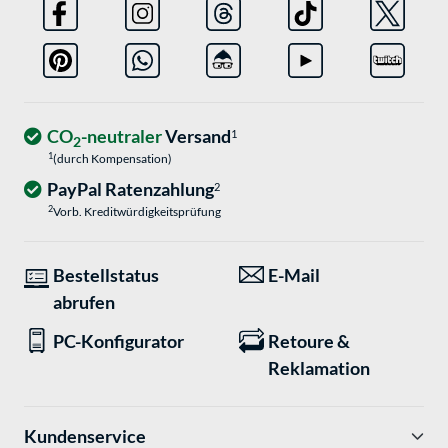
CO
-neutraler
Versand
1
2
1
(durch Kompensation)
PayPal Ratenzahlung
2
2
Vorb. Kreditwürdigkeitsprüfung
Bestellstatus
E-Mail
abrufen
PC-Konfigurator
Retoure &
Reklamation
Kundenservice