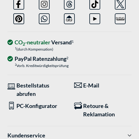
CO
-neutraler
Versand
1
2
1
(durch Kompensation)
PayPal Ratenzahlung
2
2
Vorb. Kreditwürdigkeitsprüfung
Bestellstatus
E-Mail
abrufen
PC-Konfigurator
Retoure &
Reklamation
Kundenservice