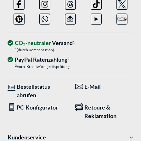
CO
-neutraler
Versand
1
2
1
(durch Kompensation)
PayPal Ratenzahlung
2
2
Vorb. Kreditwürdigkeitsprüfung
Bestellstatus
E-Mail
abrufen
PC-Konfigurator
Retoure &
Reklamation
Kundenservice