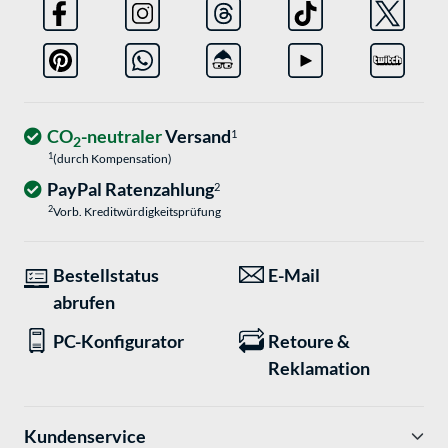
CO
-neutraler
Versand
1
2
1
(durch Kompensation)
PayPal Ratenzahlung
2
2
Vorb. Kreditwürdigkeitsprüfung
Bestellstatus
E-Mail
abrufen
PC-Konfigurator
Retoure &
Reklamation
Kundenservice