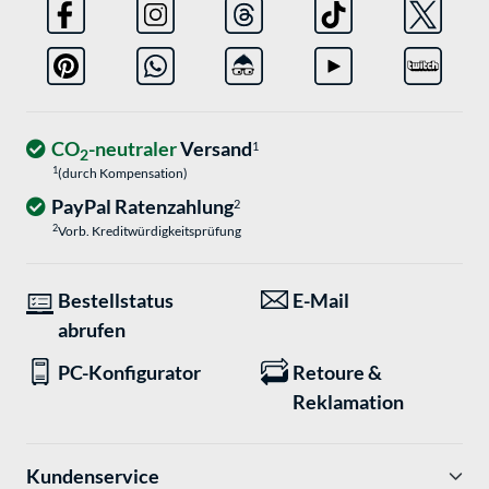
CO
-neutraler
Versand
1
2
1
(durch Kompensation)
PayPal Ratenzahlung
2
2
Vorb. Kreditwürdigkeitsprüfung
Bestellstatus
E-Mail
abrufen
PC-Konfigurator
Retoure &
Reklamation
Kundenservice