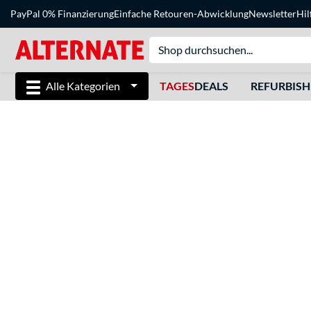
PayPal 0% Finanzierung
Einfache Retouren-Abwicklung
Newsletter
Hil
Alle Kategorien
TAGES
DEALS
REFURBIS