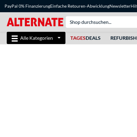
PayPal 0% Finanzierung
Einfache Retouren-Abwicklung
Newsletter
Hil
Alle Kategorien
TAGES
DEALS
REFURBIS