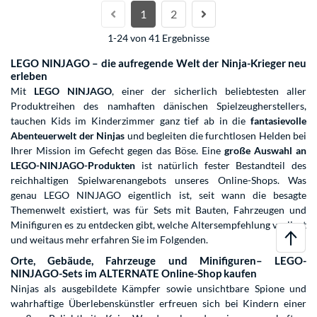
1
2
1-24 von 41 Ergebnisse
LEGO NINJAGO – die aufregende Welt der Ninja-Krieger neu
erleben
Mit
LEGO NINJAGO
, einer der sicherlich beliebtesten aller
Produktreihen des namhaften dänischen Spielzeugherstellers,
tauchen Kids im Kinderzimmer ganz tief ab in die
fantasievolle
Abenteuerwelt der Ninjas
und begleiten die furchtlosen Helden bei
Ihrer Mission im Gefecht gegen das Böse. Eine
große Auswahl an
LEGO-NINJAGO-Produkten
ist natürlich fester Bestandteil des
reichhaltigen Spielwarenangebots unseres Online-Shops. Was
genau LEGO NINJAGO eigentlich ist, seit wann die besagte
Themenwelt existiert, was für Sets mit Bauten, Fahrzeugen und
Minifiguren es zu entdecken gibt, welche Altersempfehlung vorliegt
und weitaus mehr erfahren Sie im Folgenden.
Orte, Gebäude, Fahrzeuge und Minifiguren– LEGO-
NINJAGO-Sets im ALTERNATE Online-Shop kaufen
Ninjas als ausgebildete Kämpfer sowie unsichtbare Spione und
wahrhaftige Überlebenskünstler erfreuen sich bei Kindern einer