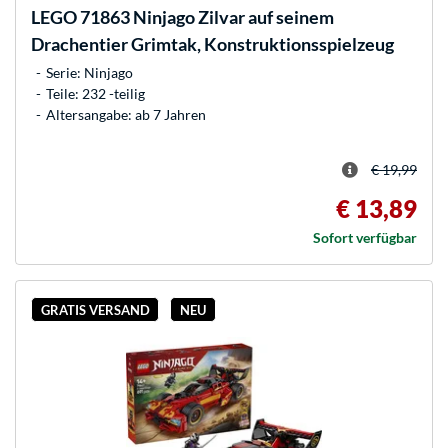
LEGO
71863 Ninjago Zilvar auf seinem
Drachentier Grimtak, Konstruktionsspielzeug
Serie: Ninjago
Teile: 232 -teilig
Altersangabe: ab 7 Jahren
€ 19,99
€ 13,89
Sofort verfügbar
GRATIS VERSAND
NEU