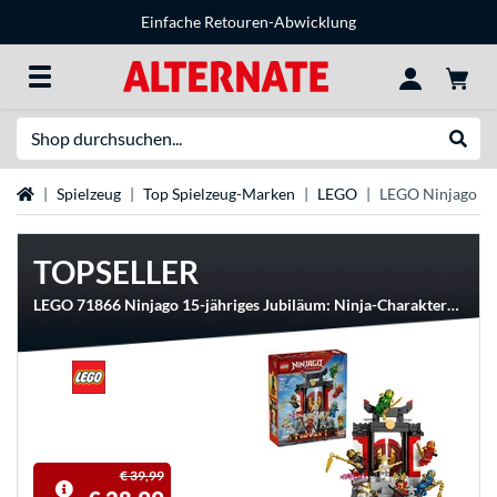
Einfache Retouren-Abwicklung
Suche
Suche
Startseite
Spielzeug
Top Spielzeug-Marken
LEGO
LEGO Ninjago
TOPSELLER
LEGO 71866 Ninjago 15-jähriges Jubiläum: Ninja-Charaktere zum Ausstellen, Konstruktionsspielzeug
€ 39,99