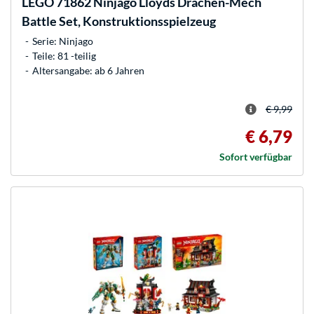
LEGO
71862 Ninjago Lloyds Drachen-Mech
Battle Set, Konstruktionsspielzeug
Serie: Ninjago
Teile: 81 -teilig
Altersangabe: ab 6 Jahren
€ 9,99
€ 6,79
Sofort verfügbar