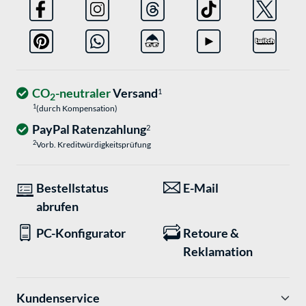
CO
-neutraler
Versand
1
2
1
(durch Kompensation)
PayPal Ratenzahlung
2
2
Vorb. Kreditwürdigkeitsprüfung
Bestellstatus
E-Mail
abrufen
PC-Konfigurator
Retoure &
Reklamation
Kundenservice