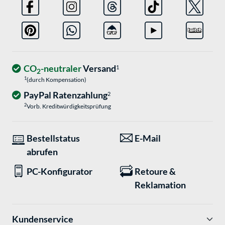
CO
-neutraler
Versand
1
2
1
(durch Kompensation)
PayPal Ratenzahlung
2
2
Vorb. Kreditwürdigkeitsprüfung
Bestellstatus
E-Mail
abrufen
PC-Konfigurator
Retoure &
Reklamation
Kundenservice