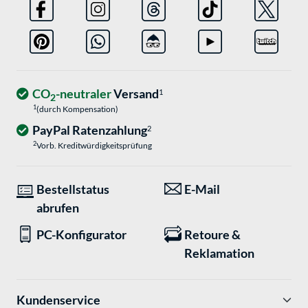
CO
-neutraler
Versand
1
2
1
(durch Kompensation)
PayPal Ratenzahlung
2
2
Vorb. Kreditwürdigkeitsprüfung
Bestellstatus
E-Mail
abrufen
PC-Konfigurator
Retoure &
Reklamation
Kundenservice