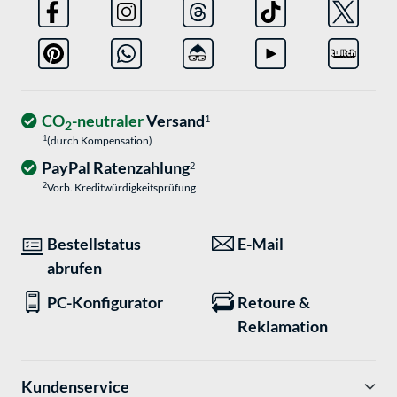
CO
-neutraler
Versand
1
2
1
(durch Kompensation)
PayPal Ratenzahlung
2
2
Vorb. Kreditwürdigkeitsprüfung
Bestellstatus
E-Mail
abrufen
PC-Konfigurator
Retoure &
Reklamation
Kundenservice