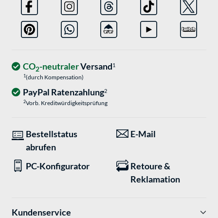
CO
-neutraler
Versand
1
2
1
(durch Kompensation)
PayPal Ratenzahlung
2
2
Vorb. Kreditwürdigkeitsprüfung
Bestellstatus
E-Mail
abrufen
PC-Konfigurator
Retoure &
Reklamation
Kundenservice