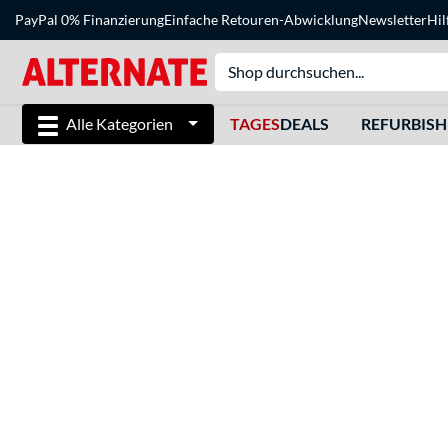
PayPal 0% Finanzierung
Einfache Retouren-Abwicklung
Newsletter
Hil
Alle Kategorien
TAGES
DEALS
REFURBIS