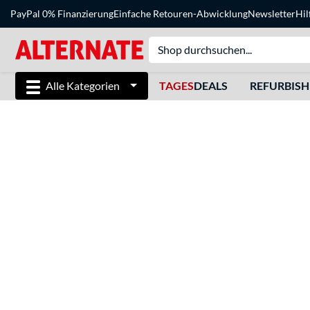
PayPal 0% Finanzierung
Einfache Retouren-Abwicklung
Newsletter
Hil
Alle Kategorien
TAGES
DEALS
REFURBIS