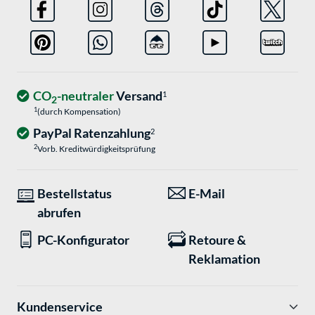
CO
-neutraler
Versand
1
2
1
(durch Kompensation)
PayPal Ratenzahlung
2
2
Vorb. Kreditwürdigkeitsprüfung
Bestellstatus
E-Mail
abrufen
PC-Konfigurator
Retoure &
Reklamation
Kundenservice