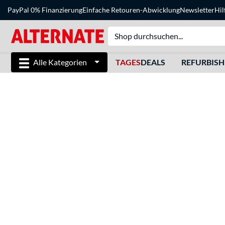
PayPal 0% Finanzierung
Einfache Retouren-Abwicklung
Newsletter
Hil
Alle Kategorien
TAGES
DEALS
REFURBIS