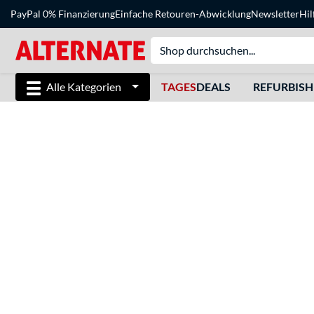
PayPal 0% Finanzierung
Einfache Retouren-Abwicklung
Newsletter
Hil
Alle Kategorien
TAGES
DEALS
REFURBIS