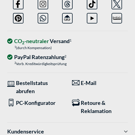
CO
-neutraler
Versand
1
2
1
(durch Kompensation)
PayPal Ratenzahlung
2
2
Vorb. Kreditwürdigkeitsprüfung
Bestellstatus
E-Mail
abrufen
PC-Konfigurator
Retoure &
Reklamation
Kundenservice