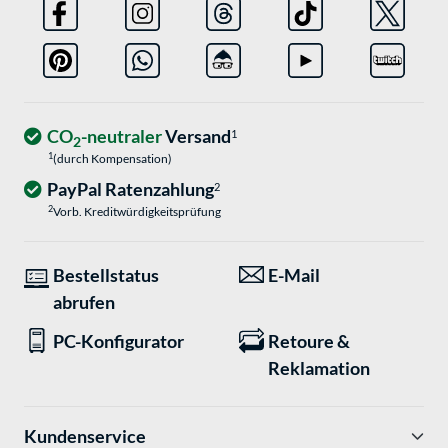
CO
-neutraler
Versand
1
2
1
(durch Kompensation)
PayPal Ratenzahlung
2
2
Vorb. Kreditwürdigkeitsprüfung
Bestellstatus
E-Mail
abrufen
PC-Konfigurator
Retoure &
Reklamation
Kundenservice