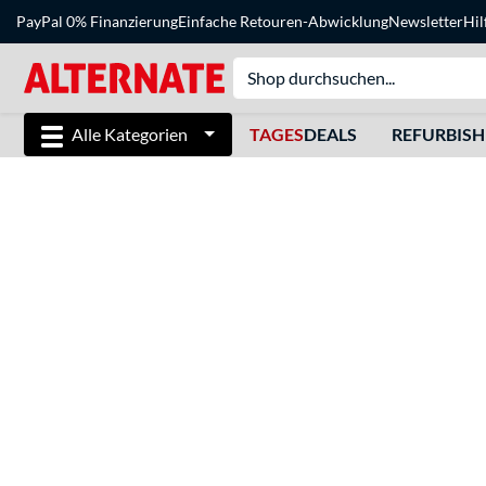
PayPal 0% Finanzierung
Einfache Retouren-Abwicklung
Newsletter
Hil
Alle Kategorien
TAGES
DEALS
REFURBIS