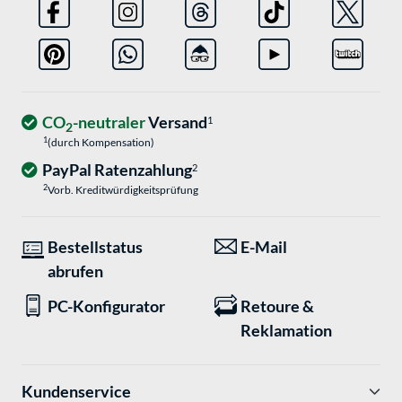
CO
-neutraler
Versand
1
2
1
(durch Kompensation)
PayPal Ratenzahlung
2
2
Vorb. Kreditwürdigkeitsprüfung
Bestellstatus
E-Mail
abrufen
PC-Konfigurator
Retoure &
Reklamation
Kundenservice