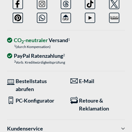
CO
-neutraler
Versand
1
2
1
(durch Kompensation)
PayPal Ratenzahlung
2
2
Vorb. Kreditwürdigkeitsprüfung
Bestellstatus
E-Mail
abrufen
PC-Konfigurator
Retoure &
Reklamation
Kundenservice