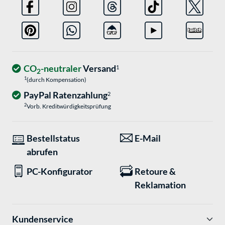
CO
-neutraler
Versand
1
2
1
(durch Kompensation)
PayPal Ratenzahlung
2
2
Vorb. Kreditwürdigkeitsprüfung
Bestellstatus
E-Mail
abrufen
PC-Konfigurator
Retoure &
Reklamation
Kundenservice