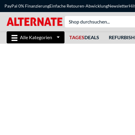
PayPal 0% Finanzierung
Einfache Retouren-Abwicklung
Newsletter
Hil
Alle Kategorien
TAGES
DEALS
REFURBIS