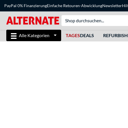
PayPal 0% Finanzierung
Einfache Retouren-Abwicklung
Newsletter
Hil
Alle Kategorien
TAGES
DEALS
REFURBIS