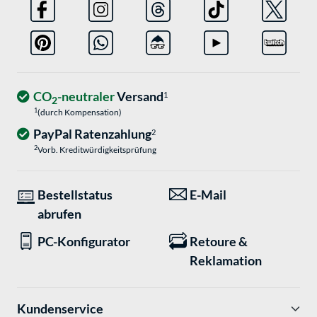
CO
-neutraler
Versand
1
2
1
(durch Kompensation)
PayPal Ratenzahlung
2
2
Vorb. Kreditwürdigkeitsprüfung
Bestellstatus
E-Mail
abrufen
PC-Konfigurator
Retoure &
Reklamation
Kundenservice