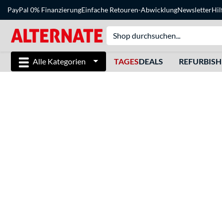
PayPal 0% Finanzierung
Einfache Retouren-Abwicklung
Newsletter
Hil
Alle Kategorien
TAGES
DEALS
REFURBIS