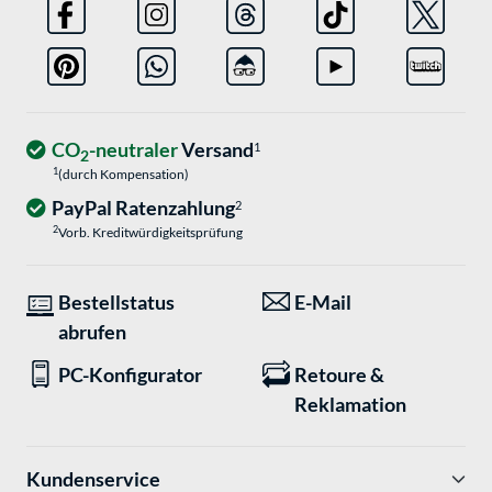
CO
-neutraler
Versand
1
2
1
(durch Kompensation)
PayPal Ratenzahlung
2
2
Vorb. Kreditwürdigkeitsprüfung
Bestellstatus
E-Mail
abrufen
PC-Konfigurator
Retoure &
Reklamation
Kundenservice