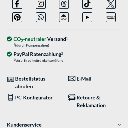
CO
-neutraler
Versand
1
2
1
(durch Kompensation)
PayPal Ratenzahlung
2
2
Vorb. Kreditwürdigkeitsprüfung
Bestellstatus
E-Mail
abrufen
PC-Konfigurator
Retoure &
Reklamation
Kundenservice