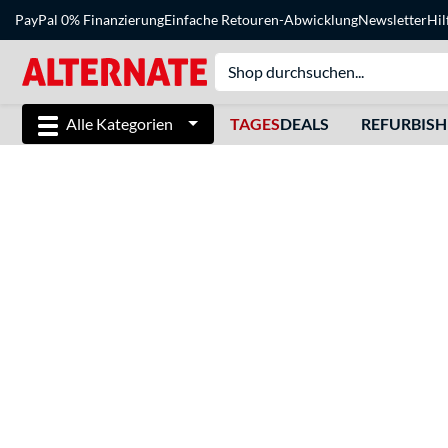
PayPal 0% Finanzierung
Einfache Retouren-Abwicklung
Newsletter
Hil
Alle Kategorien
TAGES
DEALS
REFURBIS