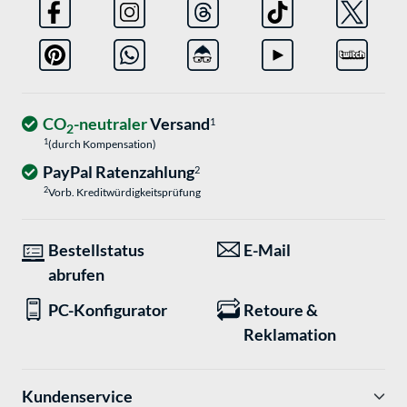
CO
-neutraler
Versand
1
2
1
(durch Kompensation)
PayPal Ratenzahlung
2
2
Vorb. Kreditwürdigkeitsprüfung
Bestellstatus
E-Mail
abrufen
PC-Konfigurator
Retoure &
Reklamation
Kundenservice