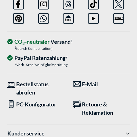
CO
-neutraler
Versand
1
2
1
(durch Kompensation)
PayPal Ratenzahlung
2
2
Vorb. Kreditwürdigkeitsprüfung
Bestellstatus
E-Mail
abrufen
PC-Konfigurator
Retoure &
Reklamation
Kundenservice