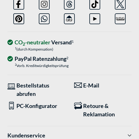
CO
-neutraler
Versand
1
2
1
(durch Kompensation)
PayPal Ratenzahlung
2
2
Vorb. Kreditwürdigkeitsprüfung
Bestellstatus
E-Mail
abrufen
PC-Konfigurator
Retoure &
Reklamation
Kundenservice