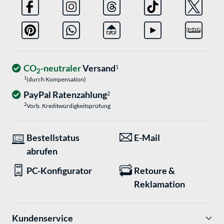
CO
-neutraler
Versand
1
2
1
(durch Kompensation)
PayPal Ratenzahlung
2
2
Vorb. Kreditwürdigkeitsprüfung
Bestellstatus
E-Mail
abrufen
PC-Konfigurator
Retoure &
Reklamation
Kundenservice