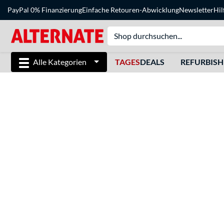
PayPal 0% Finanzierung
Einfache Retouren-Abwicklung
Newsletter
Hil
Alle Kategorien
TAGES
DEALS
REFURBIS