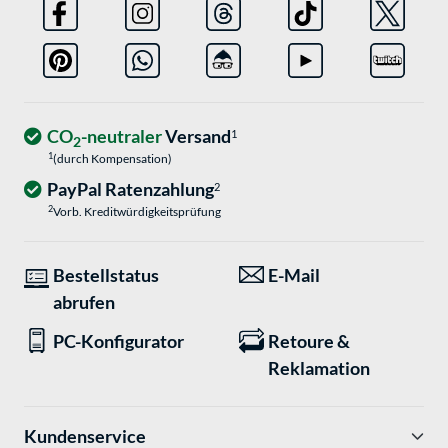
CO
-neutraler
Versand
1
2
1
(durch Kompensation)
PayPal Ratenzahlung
2
2
Vorb. Kreditwürdigkeitsprüfung
Bestellstatus
E-Mail
abrufen
PC-Konfigurator
Retoure &
Reklamation
Kundenservice