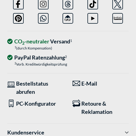
CO
-neutraler
Versand
1
2
1
(durch Kompensation)
PayPal Ratenzahlung
2
2
Vorb. Kreditwürdigkeitsprüfung
Bestellstatus
E-Mail
abrufen
PC-Konfigurator
Retoure &
Reklamation
Kundenservice