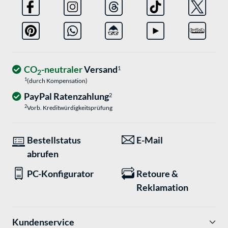
CO
-neutraler
Versand
1
2
1
(durch Kompensation)
PayPal Ratenzahlung
2
2
Vorb. Kreditwürdigkeitsprüfung
Bestellstatus
E-Mail
abrufen
PC-Konfigurator
Retoure &
Reklamation
Kundenservice