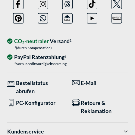
CO
-neutraler
Versand
1
2
1
(durch Kompensation)
PayPal Ratenzahlung
2
2
Vorb. Kreditwürdigkeitsprüfung
Bestellstatus
E-Mail
abrufen
PC-Konfigurator
Retoure &
Reklamation
Kundenservice