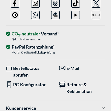
CO
-neutraler
Versand
1
2
1
(durch Kompensation)
PayPal Ratenzahlung
2
2
Vorb. Kreditwürdigkeitsprüfung
Bestellstatus
E-Mail
abrufen
PC-Konfigurator
Retoure &
Reklamation
Kundenservice