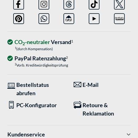
CO
-neutraler
Versand
1
2
1
(durch Kompensation)
PayPal Ratenzahlung
2
2
Vorb. Kreditwürdigkeitsprüfung
Bestellstatus
E-Mail
abrufen
PC-Konfigurator
Retoure &
Reklamation
Kundenservice