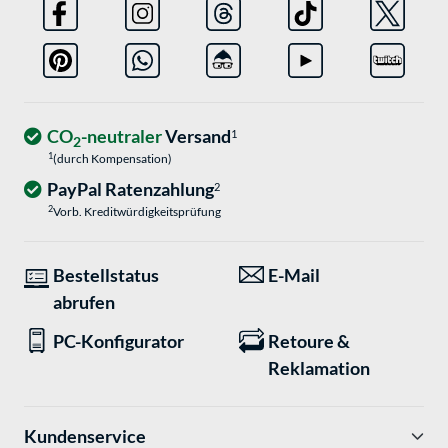
CO
-neutraler
Versand
1
2
1
(durch Kompensation)
PayPal Ratenzahlung
2
2
Vorb. Kreditwürdigkeitsprüfung
Bestellstatus
E-Mail
abrufen
PC-Konfigurator
Retoure &
Reklamation
Kundenservice