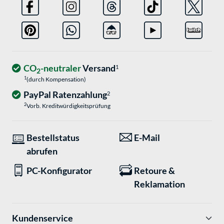
CO
-neutraler
Versand
1
2
1
(durch Kompensation)
PayPal Ratenzahlung
2
2
Vorb. Kreditwürdigkeitsprüfung
Bestellstatus
E-Mail
abrufen
PC-Konfigurator
Retoure &
Reklamation
Kundenservice